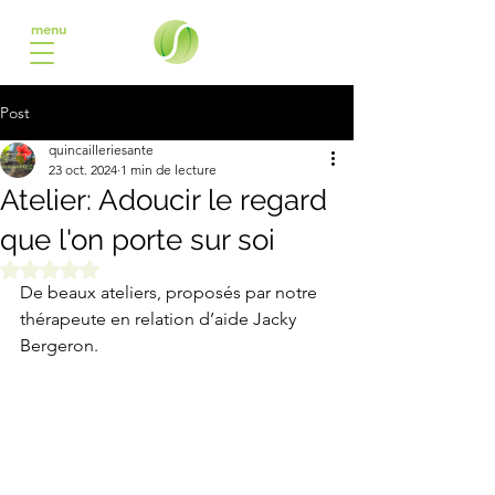
menu
Post
quincailleriesante
23 oct. 2024
1 min de lecture
Atelier: Adoucir le regard
que l'on porte sur soi
Noté NaN étoiles sur 5.
De beaux ateliers, proposés par notre 
thérapeute en relation d’aide Jacky 
Bergeron.