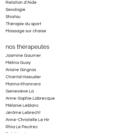
Relation d'Aide
Sexologie
Shiatsu
Thérapie du sport
Massage sur chaise
nos thérapeutes
Jasmine Gaumer
Mélina Guay
Ariane Gingras
Chantal Haeusler
Marina Khannara
Geneviève La
Anne-Sophie Labrecque
Mélanie Leblanc
Jérôme Lebrecht
Anne-Christelle Le Hir
Rhia Le Peutrec
Delphine Leroux