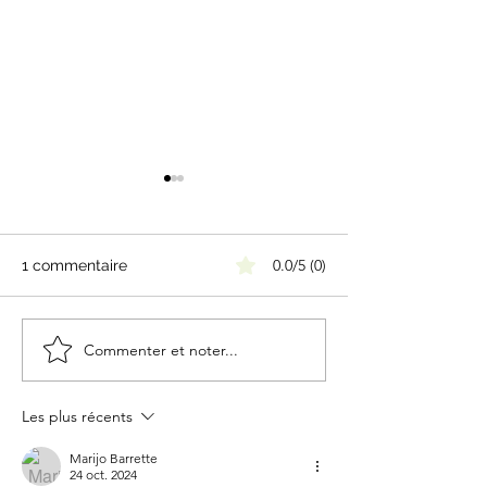
0.0/5 (0)
1 commentaire
Commenter et noter...
L’art-thérapie : à la
Qu’est-ce qu’un
rencontre de soi, un
thérapeute en r
souffle à la fois
d’aide au Québe
Les plus récents
Marijo Barrette
24 oct. 2024