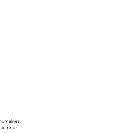
propos
prendre rv
blog
Carte cadeau
 humaines,
mie pour