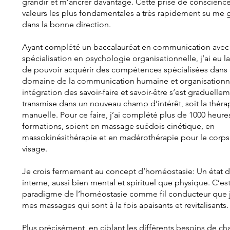
grandir et m’ancrer davantage. Cette prise de conscienc
valeurs les plus fondamentales a très rapidement su me 
dans la bonne direction.
Ayant complété un baccalauréat en communication avec
spécialisation en psychologie organisationnelle, j’ai eu l
de pouvoir acquérir des compétences spécialisées dans 
domaine de la communication humaine et organisationne
intégration des savoir-faire et savoir-être s’est graduelle
transmise dans un nouveau champ d’intérêt, soit la théra
manuelle. Pour ce faire, j’ai complété plus de 1000 heure
formations, soient en massage suédois cinétique, en
massokinésithérapie et en madérothérapie pour le corps 
visage.
Je crois fermement au concept d’homéostasie: Un état d
interne, aussi bien mental et spirituel que physique. C’es
paradigme de l’homéostasie comme fil conducteur que 
mes massages qui sont à la fois apaisants et revitalisants.
Plus précisément, en ciblant les différents besoins de c