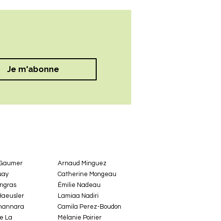
Je m'abonne
 Gaumer
Arnaud Minguez
uay
Catherine Mongeau
ingras
Émilie Nadeau
Haeusler
Lamiaa Nadiri
hannara
Camila Perez-Boudon
e La
Mélanie Poirier