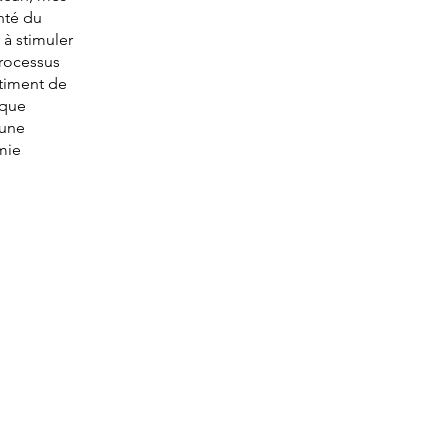
nté du
 à stimuler
rocessus
ntiment de
 que
 une
mie