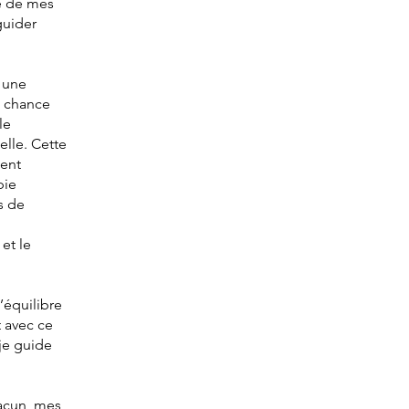
e de mes
guider
 une
a chance
le
lle. Cette
ment
pie
s de
et le
’équilibre
t avec ce
je guide
hacun, mes