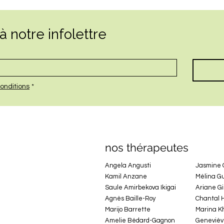
 notre infolettre
onditions
*
nos thérapeutes
Angela Angusti
Jasmine
Kamil Anzane
Mélina G
Saule Amirbekova Ikigai
Ariane G
Agnès Baille-Roy
Chantal 
Marijo Barrette
Marina K
Amelie Bédard-Gagnon
Genevièv