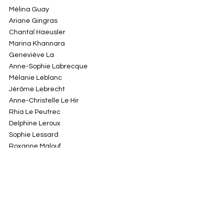
Mélina Guay
Ariane Gingras
Chantal Haeusler
Marina Khannara
Geneviève La
Anne-Sophie Labrecque
Mélanie Leblanc
Jérôme Lebrecht
Anne-Christelle Le Hir
Rhia Le Peutrec
Delphine Leroux
Sophie Lessard
Roxanne Malouf
Karina Mancini
Franck Marchenay
Roseline Massicotte
Angela Angusti
Kamil Anzane
Saule Amirbekova Ikigai