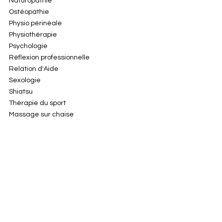
Naturopathie
Ostéopathie
Physio périnéale
Physiothérapie
Psychologie
Réflexion professionnelle
Relation d'Aide
Sexologie
Shiatsu
Thérapie du sport
Massage sur chaise
nos thérapeutes
Jasmine Gaumer
Mélina Guay
Ariane Gingras
Chantal Haeusler
Marina Khannara
Geneviève La