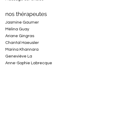
nos thérapeutes
Jasmine Gaumer
Mélina Guay
Ariane Gingras
Chantal Haeusler
Marina Khannara
Geneviève La
Anne-Sophie Labrecque
Mélanie Leblanc
Jérôme Lebrecht
Anne-Christelle Le Hir
Rhia Le Peutrec
Delphine Leroux
Sophie Lessard
Roxanne Malouf
Karina Mancini
Franck Marchenay
Roseline Massicotte