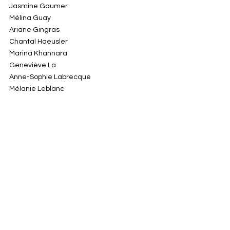
Jasmine Gaumer
Mélina Guay
Ariane Gingras
Chantal Haeusler
Marina Khannara
Geneviève La
Anne-Sophie Labrecque
Mélanie Leblanc
Jérôme Lebrecht
Anne-Christelle Le Hir
Rhia Le Peutrec
Delphine Leroux
Sophie Lessard
Roxanne Malouf
Karina Mancini
Franck Marchenay
Roseline Massicotte
Angela Angusti
Kamil Anzane