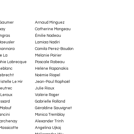
 Gaumer
Arnaud Minguez
uay
Catherine Mongeau
ingras
Émilie Nadeau
Haeusler
Lamiaa Nadiri
hannara
Camila Perez-Boudon
e La
Mélanie Poirier
hie Labrecque
Pascale Rabeau
Leblanc
Hélène Rapanakis
ebrecht
Noémie Riopel
stelle Le Hir
Jean-Paul Raphaël
Peutrec
Julie Rioux
 Leroux
Valérie Roger
essard
Gabrielle Rolland
Malouf
Géraldine Sauvignet
ancini
Monica Tremblay
archenay
Alexander Trinh
Massicotte
Angelina Ujkaj