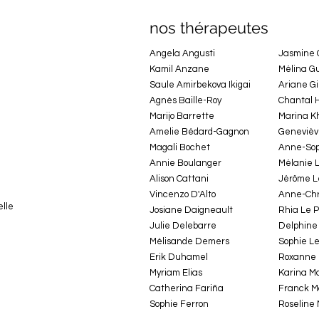
nos thérapeutes
Angela Angusti
Jasmine
Kamil Anzane
Mélina G
Saule Amirbekova Ikigai
Ariane G
Agnès Baille-Roy
Chantal 
Marijo Barrette
Marina K
Amelie Bédard-Gagnon
Genevièv
Magali Bochet
Anne-Sop
Annie Boulanger
Mélanie 
Alison Cattani
Jérôme L
Vincenzo D'Alto
Anne-Chri
elle
Josiane Daigneault
Rhia Le 
Julie Delebarre
Delphine
Mélisande Demers
Sophie L
Erik Duhamel
Roxanne 
Myriam Elias
Karina M
Catherina Fariña
Franck M
Sophie Ferron
Roseline 