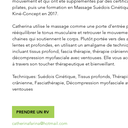
mouvement et qui ont été supplémentés par des certific
pilates, puis une formation en Massage Suédois Cinétiq
Kiné-Concept en 2017.
Catherina utilise le massage comme une porte d’entrée 
rééquilibrer le tonus musculaire et retrouver le mouveme
chaines qui soutiennent le corps. Plutôt portée vers des
lentes et profondes, en utilisant un amalgame de techni
incluant tissus profond, fascia thérapie, thérapie crânienn
décompression myofasciale avec ventouses. Elle vous 
à travers son toucher thérapeutique et bienveillant.
Techniques: Suédois Cinétique, Tissus profonds, Thérap
crânienne, Fasciathérapie, Décompression myofasciale a
ventouses
PRENDRE UN RV
catherinafarina@hotmail.com