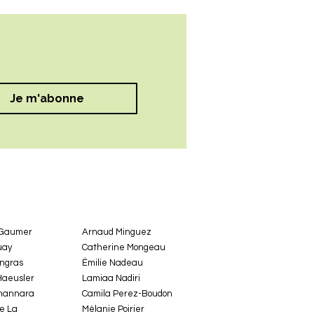
Je m'abonne
 Gaumer
Arnaud Minguez
uay
Catherine Mongeau
ingras
Émilie Nadeau
Haeusler
Lamiaa Nadiri
hannara
Camila Perez-Boudon
e La
Mélanie Poirier