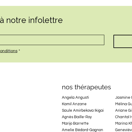
 notre infolettre
onditions
*
nos thérapeutes
Angela Angusti
Jasmine
Kamil Anzane
Mélina G
Saule Amirbekova Ikigai
Ariane G
Agnès Baille-Roy
Chantal 
Marijo Barrette
Marina K
Amelie Bédard-Gagnon
Genevièv