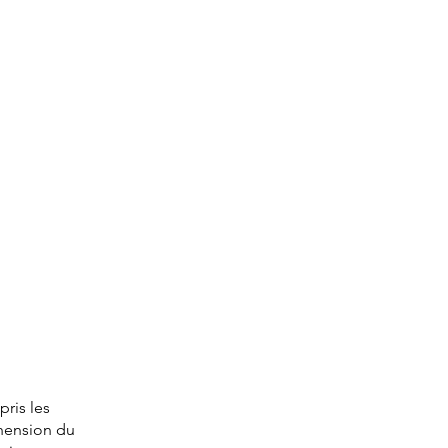
propos
prendre rv
blog
Carte cadeau
pris les
hension du