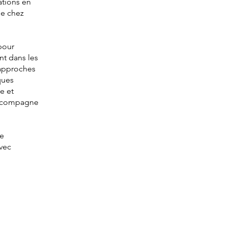
ations en
ue chez
pour
nt dans les
 approches
ques
e et
accompagne
ie
vec