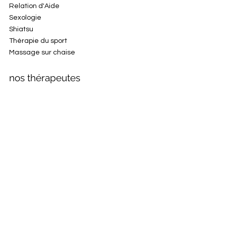
Relation d'Aide
Sexologie
Shiatsu
Thérapie du sport
Massage sur chaise
nos thérapeutes
Jasmine Gaumer
Mélina Guay
Ariane Gingras
Chantal Haeusler
Marina Khannara
Geneviève La
Anne-Sophie Labrecque
Mélanie Leblanc
Jérôme Lebrecht
Anne-Christelle Le Hir
Rhia Le Peutrec
Delphine Leroux