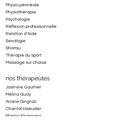
Physio périnéale
Physiothérapie
Psychologie
Réflexion professionnelle
Relation d'Aide
Sexologie
Shiatsu
Thérapie du sport
Massage sur chaise
nos thérapeutes
Jasmine Gaumer
Mélina Guay
Ariane Gingras
Chantal Haeusler
Marina Khannara
Geneviève La
Anne-Sophie Labrecque
Mélanie Leblanc