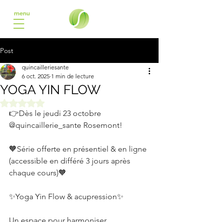
menu
Post
quincailleriesante
6 oct. 2025
1 min de lecture
YOGA YIN FLOW
Noté NaN étoiles sur 5.
👉Dès le jeudi 23 octobre 
@quincaillerie_sante Rosemont!
🧡Série offerte en présentiel & en ligne 
(accessible en différé 3 jours après 
chaque cours)🧡
✨Yoga Yin Flow & acupression✨
Un espace pour harmoniser 