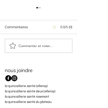
0.0/5 (0)
Commentaires
Commenter et noter...
L’art-thérapie : à la
Qu’est-ce qu’un
rencontre de soi, un
thérapeute en r
souffle à la fois
d’aide au Québe
nous joindre
la quincaillerie santé (villeray)
la quincaillerie santé deux (villeray)
la quincaillerie santé rosemont
la quincaillerie santé du plateau