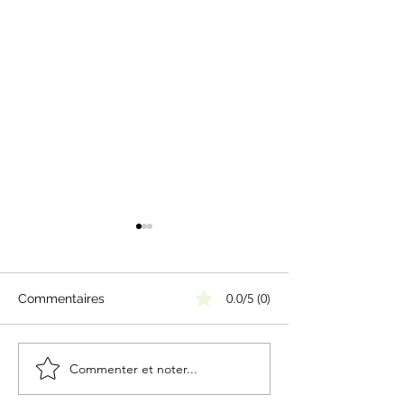
0.0/5 (0)
Commentaires
Commenter et noter...
L’art-thérapie : à la
Qu’est-ce qu’un
rencontre de soi, un
thérapeute en r