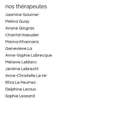
nos thérapeutes
Jasmine Gaumer
Mélina Guay
Ariane Gingras
Chantal Haeusler
Marina Khannara
Geneviève La
Anne-Sophie Labrecque
Mélanie Leblanc
Jérôme Lebrecht
Anne-Christelle Le Hir
Rhia Le Peutrec
Delphine Leroux
Sophie Lessard
Roxanne Malouf
Karina Mancini
Franck Marchenay
Roseline Massicotte
Angela Angusti