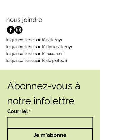
souffle à la fois
d’aide au Québe
nous joindre
la quincaillerie santé (villeray)
la quincaillerie santé deux (villeray)
la quincaillerie santé rosemont
la quincaillerie santé du plateau
Abonnez-vous à 
notre infolettre
Courriel
*
Je m'abonne