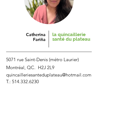
Catherina
la quincaillerie
santé
du plateau
Fari
ñ
a
5071 rue Saint-Denis (métro Laurier)
Montréal, QC. H2J 2L9
quincailleriesanteduplateau@hotmail.com
T.: ​​514.332.6230