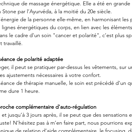
technique de massage énergétique. Elle a été en grande p
Stone par l’Ayurvéda, à la moitié du 20e siècle.
r l’énergie de la personne elle-même, en harmonisant les p
s lignes énergétiques du corps, en lien avec les élément
s le cadre d’un soin "cancer et polarité", c’est plus s
 travaillé.
éance de polarité adaptée
éger, il peut se pratiquer par-dessus les vêtements, sur u
es ajustements nécessaires à votre confort.
ance de thérapie manuelle, le soin est précédé d’un qu
ême dure 1 heure.
proche complémentaire d'auto-régulation
et jusqu’à 3 jours après, il se peut que des sensations 
juste! N’hésitez pas à m’en faire part, nous pourrions ex
hnique de relation d’aide complémentaire, le focusing, d