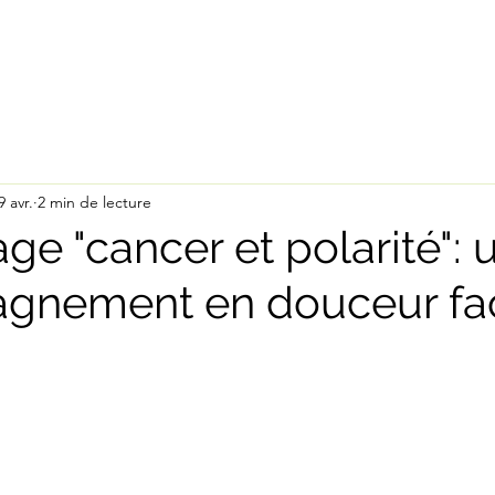
services
thérapeutes
à 
9 avr.
2 min de lecture
e "cancer et polarité": 
gnement en douceur fac
ur 5.