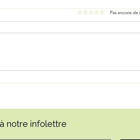
Noté 0 étoile sur 5.
Pas encore de 
L’art-thérapie : à la
Qu’e
rencontre de soi, un souffle
en r
à la fois
Qué
 notre infolettre