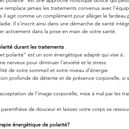
t polarité" est une approche holistique douce qui peut o
 ne remplace jamais les traitements convenus avec l’équi
s il agit comme un complément pour alléger le fardeau 
die. Il s’inscrit ainsi dans une démarche de santé intég
r activement dans la prise en main de votre santé.
olarité durant les traitements
t polarité" est un soin énergétique adapté qui vise à :
me nerveux pour diminuer l'anxiété et le stress
lité de votre sommeil et votre niveau d'énergie
tion profonde de détente et de présence corporelle, si 
ceptation de l’image corporelle, mise à mal par les tra
parenthèse de douceur et laissez votre corps se ressour
rapie énergétique de polarité?