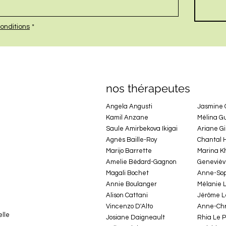
onditions
*
nos thérapeutes
Angela Angusti
Jasmine
Kamil Anzane
Mélina G
Saule Amirbekova Ikigai
Ariane G
Agnès Baille-Roy
Chantal 
Marijo Barrette
Marina K
Amelie Bédard-Gagnon
Genevièv
Magali Bochet
Anne-Sop
Annie Boulanger
Mélanie 
Alison Cattani
Jérôme L
Vincenzo D'Alto
Anne-Chri
elle
Josiane Daigneault
Rhia Le 