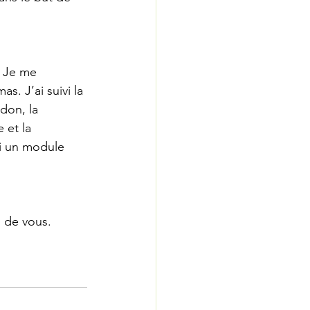
 Je me 
s. J’ai suivi la 
don, la 
et la 
i un module 
n de vous.