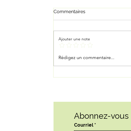
Commentaires
Ajouter une note
2 nouveaux masso à la
Rédigez un commentaire...
QSRosemont
Abonnez-vous à
Courriel
*