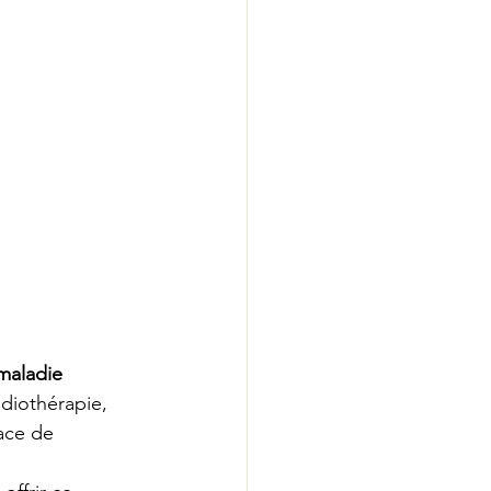
maladie
adiothérapie, 
pace de 