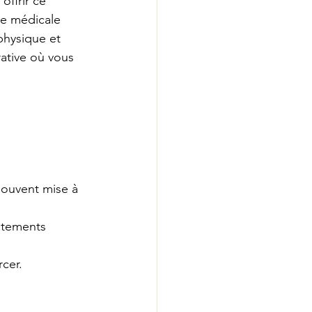
ffrir ce 
pe médicale 
physique et 
rative où vous 
souvent mise à 
itements 
cer.