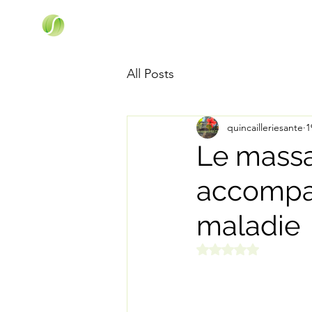
All Posts
quincailleriesante
1
Le massag
accompa
maladie
Noté NaN étoiles s