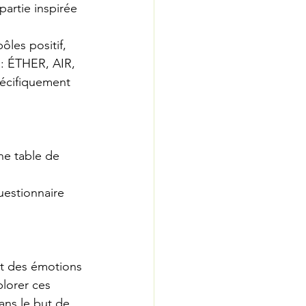
artie inspirée 
ôles positif, 
s: ÉTHER, AIR, 
pécifiquement 
ne table de 
estionnaire 
et des émotions 
plorer ces 
ans le but de 