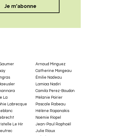
Je m'abonne
 Gaumer
Arnaud Minguez
uay
Catherine Mongeau
ingras
Émilie Nadeau
Haeusler
Lamiaa Nadiri
hannara
Camila Perez-Boudon
e La
Mélanie Poirier
hie Labrecque
Pascale Rabeau
Leblanc
Hélène Rapanakis
ebrecht
Noémie Riopel
stelle Le Hir
Jean-Paul Raphaël
Peutrec
Julie Rioux