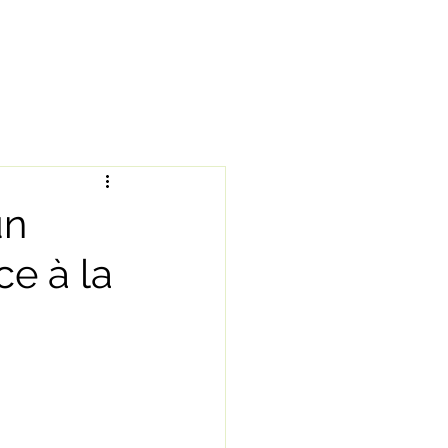
propos
prendre rv
blog
Carte cadeau
un
e à la