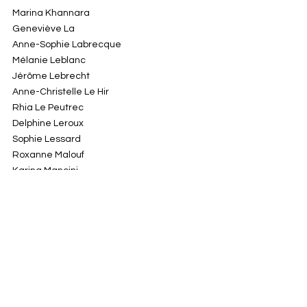
Marina Khannara
Geneviève La
Anne-Sophie Labrecque
Mélanie Leblanc
Jérôme Lebrecht
Anne-Christelle Le Hir
Rhia Le Peutrec
Delphine Leroux
Sophie Lessard
Roxanne Malouf
Karina Mancini
Franck Marchenay
Roseline Massicotte
Angela Angusti
Kamil Anzane
Saule Amirbekova Ikigai
Agnès Baille-Roy
Marijo Barrette
Amelie Bédard-Gagnon