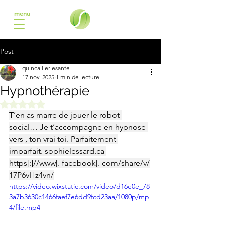
menu
Post
quincailleriesante
17 nov. 2025
1 min de lecture
Hypnothérapie
Noté NaN étoiles sur 5.
T’en as marre de jouer le robot 
social… Je t’accompagne en hypnose 
vers , ton vrai toi. Parfaitement 
imparfait. 
sophielessard.ca
https[:]//www[.]facebook[.]com/share/v/
17P6vHz4vn/
https://video.wixstatic.com/video/d16e0e_78
3a7b3630c1466faef7e6dd9fcd23aa/1080p/mp
4/file.mp4