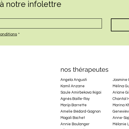
 notre infolettre
onditions
*
nos thérapeutes
Angela Angusti
Jasmine
Kamil Anzane
Mélina G
Saule Amirbekova Ikigai
Ariane G
Agnès Baille-Roy
Chantal 
Marijo Barrette
Marina K
Amelie Bédard-Gagnon
Genevièv
Magali Bochet
Anne-Sop
Annie Boulanger
Mélanie 