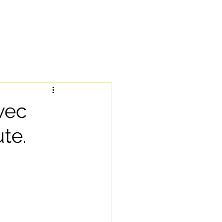
propos
prendre rv
blog
Carte cadeau
vec
te.