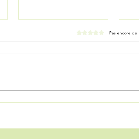
Noté 0 étoile sur 5.
Pas encore de 
L’art-thérapie : à la
Qu’e
rencontre de soi, un souffle
en r
à la fois
Qué