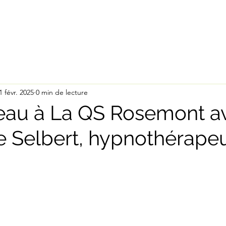
services
thérapeutes
à 
1 févr. 2025
0 min de lecture
eau à La QS Rosemont a
e Selbert, hypnothérapeu
ur 5.