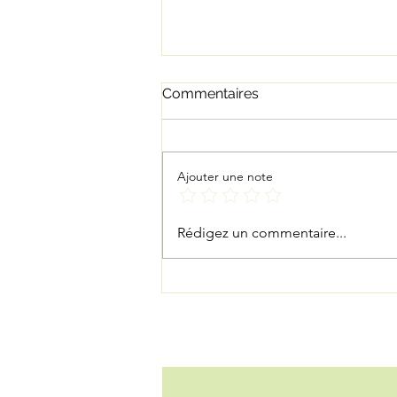
Commentaires
Ajouter une note
2 nouveaux masso à la
Rédigez un commentaire...
QSRosemont