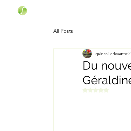
All Posts
quincailleriesante
2
Du nouv
Géraldin
Noté NaN étoiles s