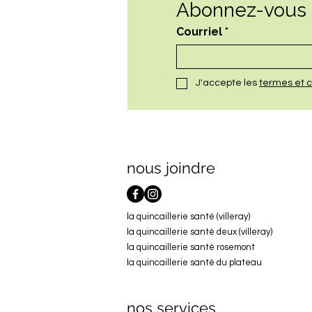
Abonnez-vous à
Courriel
*
J'accepte les 
termes et c
nous joindre
la quincaillerie santé (villeray)
la quincaillerie santé deux (villeray)
la quincaillerie santé rosemont
la quincaillerie santé du plateau
nos services