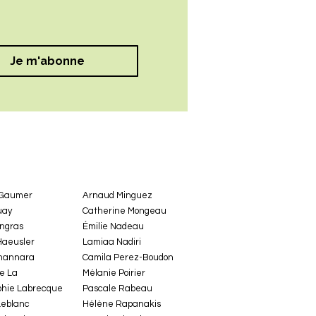
Je m'abonne
 Gaumer
Arnaud Minguez
uay
Catherine Mongeau
ingras
Émilie Nadeau
Haeusler
Lamiaa Nadiri
hannara
Camila Perez-Boudon
e La
Mélanie Poirier
hie Labrecque
Pascale Rabeau
Leblanc
Hélène Rapanakis