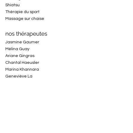
Shiatsu
Thérapie du sport
Massage sur chaise
nos thérapeutes
Jasmine Gaumer
Mélina Guay
Ariane Gingras
Chantal Haeusler
Marina Khannara
Geneviève La
Anne-Sophie Labrecque
Mélanie Leblanc
Jérôme Lebrecht
Anne-Christelle Le Hir
Rhia Le Peutrec
Delphine Leroux
Sophie Lessard
Roxanne Malouf