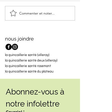
Commenter et noter...
L’art-thérapie : à la
Qu’est-ce qu’un
rencontre de soi, un
thérapeute en r
souffle à la fois
d’aide au Québe
nous joindre
la quincaillerie santé (villeray)
la quincaillerie santé deux (villeray)
la quincaillerie santé rosemont
la quincaillerie santé du plateau
Abonnez-vous à 
notre infolettre