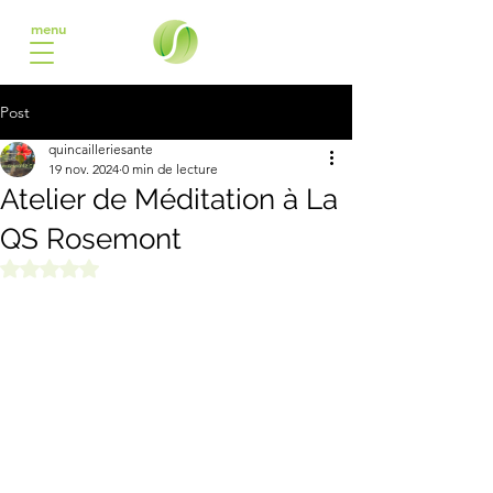
menu
Post
quincailleriesante
19 nov. 2024
0 min de lecture
Atelier de Méditation à La
QS Rosemont
Noté NaN étoiles sur 5.