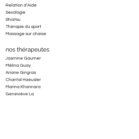
Relation d'Aide
Sexologie
Shiatsu
Thérapie du sport
Massage sur chaise
nos thérapeutes
Jasmine Gaumer
Mélina Guay
Ariane Gingras
Chantal Haeusler
Marina Khannara
Geneviève La
Anne-Sophie Labrecque
Mélanie Leblanc
Jérôme Lebrecht
Anne-Christelle Le Hir
Rhia Le Peutrec
Delphine Leroux