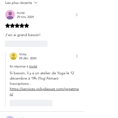
Les plus récents
Invité
29 nov. 2024
Noté 5 étoiles sur 5.
J'en ai grand besoin!
J'aime
Répondre
Vicky
05 déc. 2024
En réponse à
Invité
Si besoin, il y a un atelier de Yoga le 12 
décembre à 19h (Yog’Atman)
Inscriptions : 
https://services.vickydaoust.com/yogatma
n/
J'aime
Répondre